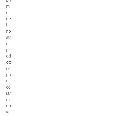
pri
m
e
de
i
no
str
i
pr
od
ott
i è
pa
rti
co
lar
m
en
te