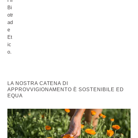
r il
Bi
otr
ad
e
Et
ic
o.
LA NOSTRA CATENA DI
APPROVVIGIONAMENTO È SOSTENIBILE ED
EQUA