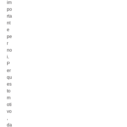
im
po
rta
nt
e
pe
r
no
i.
P
er
qu
es
to
m
oti
vo
,
da