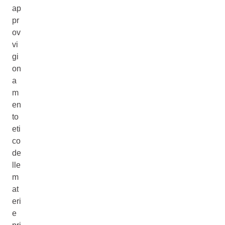
ap
pr
ov
vi
gi
on
a
m
en
to
eti
co
de
lle
m
at
eri
e