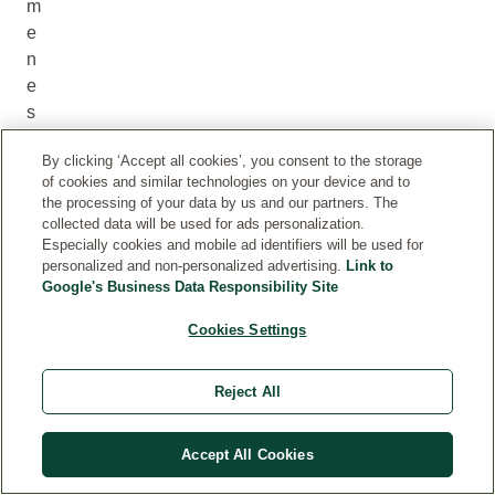
m
e
n
e
s
s
By clicking ‘Accept all cookies’, you consent to the storage
u
of cookies and similar technologies on your device and to
n
the processing of your data by us and our partners. The
a
collected data will be used for ads personalization.
l
Especially cookies and mobile ad identifiers will be used for
personalized and non-personalized advertising.
Link to
t
Google's Business Data Responsibility Site
r
o
Cookies Settings
s
e
Reject All
t
t
Accept All Cookies
o
r