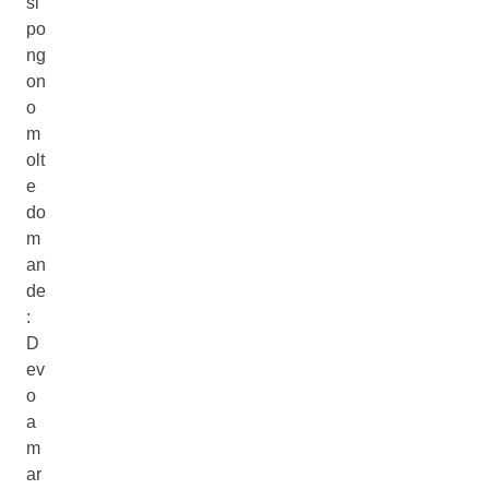
si
po
ng
on
o
m
olt
e
do
m
an
de
:
D
ev
o
a
m
ar