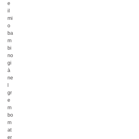
e
il
mi
o
ba
m
bi
no
gi
à
ne
l
gr
e
m
bo
m
at
er