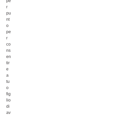
pe
r
pu
nt
o
pe
r
co
ns
en
tir
e
a
tu
o
fig
lio
di
av