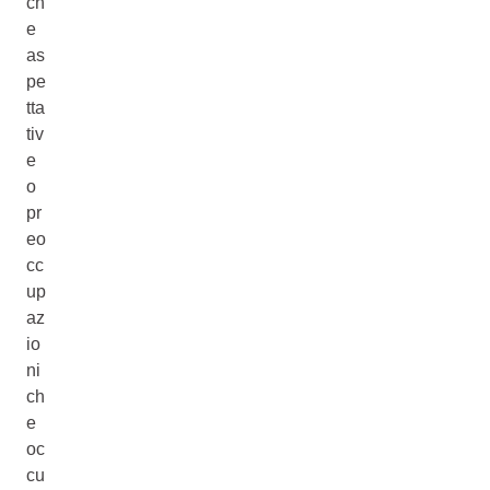
ch
e
as
pe
tta
tiv
e
o
pr
eo
cc
up
az
io
ni
ch
e
oc
cu