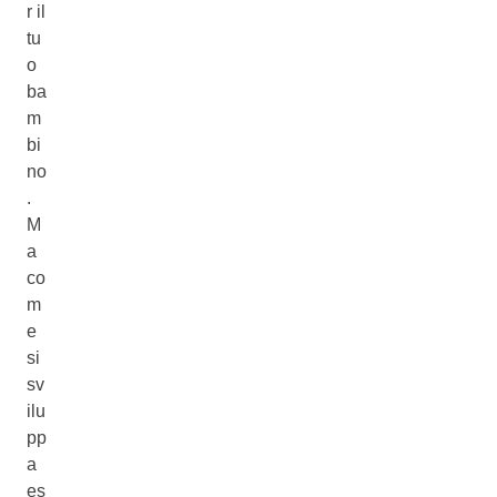
r il
tu
o
ba
m
bi
no
.
M
a
co
m
e
si
sv
ilu
pp
a
es