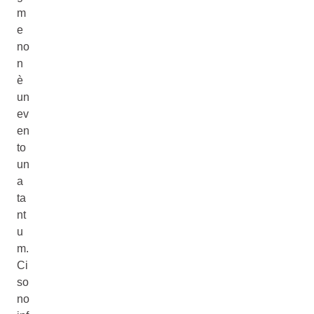
m
e
no
n
è
un
ev
en
to
un
a
ta
nt
u
m.
Ci
so
no