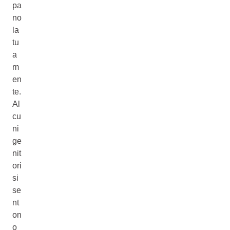
pa
no
la
tu
a
m
en
te.
Al
cu
ni
ge
nit
ori
si
se
nt
on
o