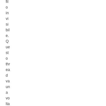
fil
o
in
vi
si
bil
e.
Q
ue
st
o
thr
ea
d
va
un
a
vo
lta