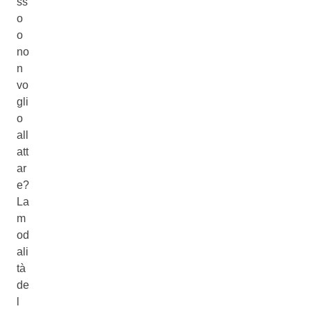
ss
o
o
no
n
vo
gli
o
all
att
ar
e?
La
m
od
ali
tà
de
l