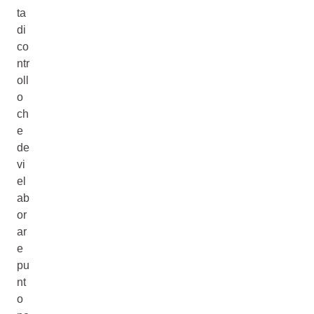
ta
di
co
ntr
oll
o
ch
e
de
vi
el
ab
or
ar
e
pu
nt
o