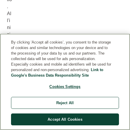
.
Al
l'i
ni
zi
o,
By clicking ‘Accept all cookies’, you consent to the storage
of cookies and similar technologies on your device and to
qu
the processing of your data by us and our partners. The
es
collected data will be used for ads personalization.
to
Especially cookies and mobile ad identifiers will be used for
fil
personalized and non-personalized advertising.
Link to
Google's Business Data Responsibility Site
o
è
Cookies Settings
sp
es
Reject All
so
an
co
Accept All Cookies
ra