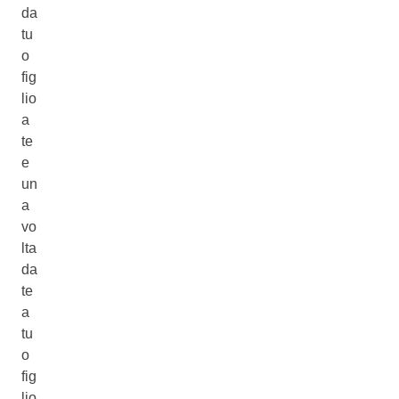
da
tu
o
fig
lio
a
te
e
un
a
vo
lta
da
te
a
tu
o
fig
lio