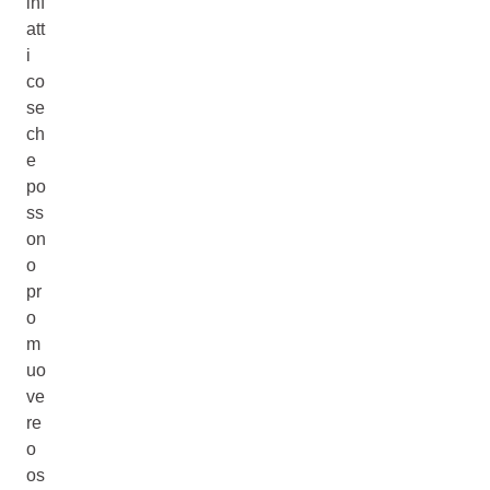
inf
att
i
co
se
ch
e
po
ss
on
o
pr
o
m
uo
ve
re
o
os