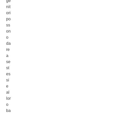
ge
nit
ori
po
ss
on
o
da
re
a
se
st
es
si
e
al
lor
o
ba