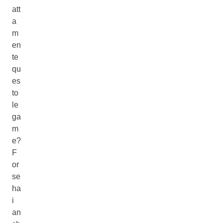
att
a
m
en
te
qu
es
to
le
ga
m
e?
F
or
se
ha
i
an