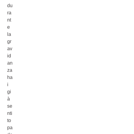
du
ra
nt
e
la
gr
av
id
an
za
ha
i
gi
à
se
nti
to
pa