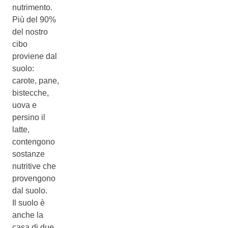
nutrimento.
Più del 90%
del nostro
cibo
proviene dal
suolo:
carote, pane,
bistecche,
uova e
persino il
latte,
contengono
sostanze
nutritive che
provengono
dal suolo.
Il suolo è
anche la
casa di due