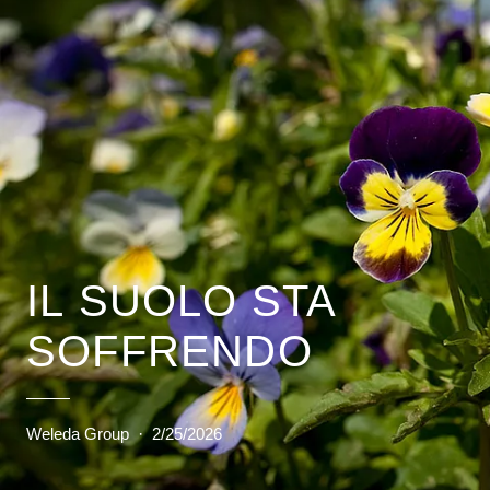
IL SUOLO STA
SOFFRENDO
Weleda Group
·
2/25/2026