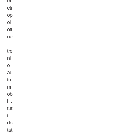
m
etr
op
ol
oti
ne
,
tre
ni
o
au
to
m
ob
ili,
tut
ti
do
tat