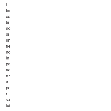
l
fin
es
tri
no
di
un
tre
no
in
pa
rte
nz
a
pe
r
sa
lut