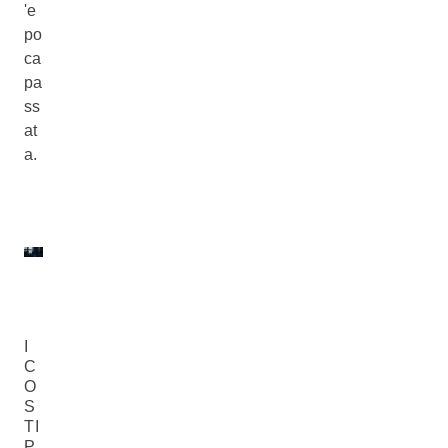
'e
po
ca
pa
ss
at
a.
I
C
O
S
TI
P