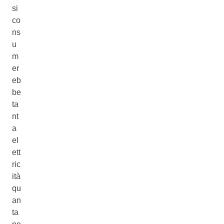
si
co
ns
u
m
er
eb
be
ta
nt
a
el
ett
ric
ità
qu
an
ta