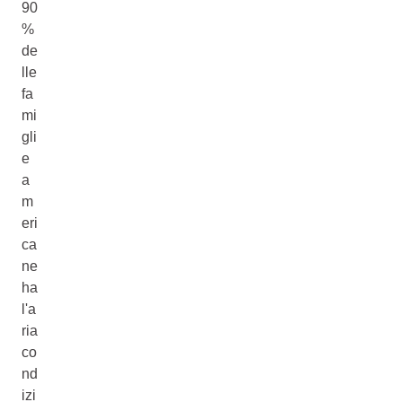
90
%
de
lle
fa
mi
gli
e
a
m
eri
ca
ne
ha
l'a
ria
co
nd
izi