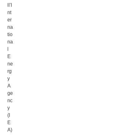
ll'I
nt
er
na
tio
na
l
E
ne
rg
y
A
ge
nc
y
(I
E
A)