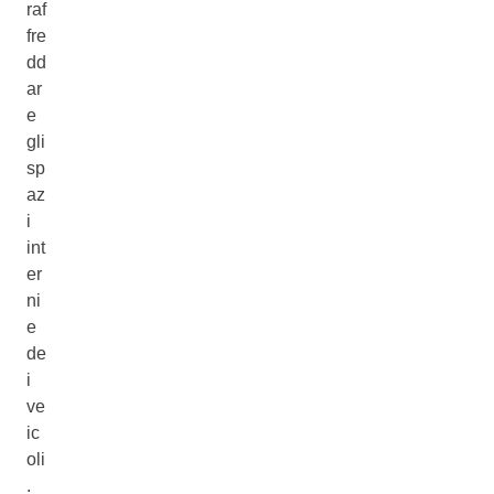
raf
fre
dd
ar
e
gli
sp
az
i
int
er
ni
e
de
i
ve
ic
oli
.