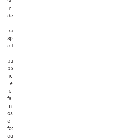
str
ini
de
i
tra
sp
ort
i
pu
bb
lic
i e
le
fa
m
os
e
fot
og