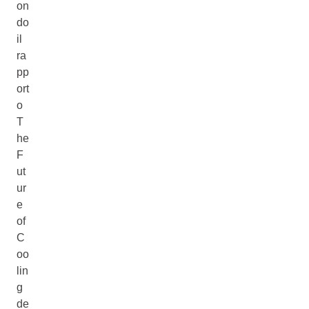
on
do
il
ra
pp
ort
o
T
he
F
ut
ur
e
of
C
oo
lin
g
de