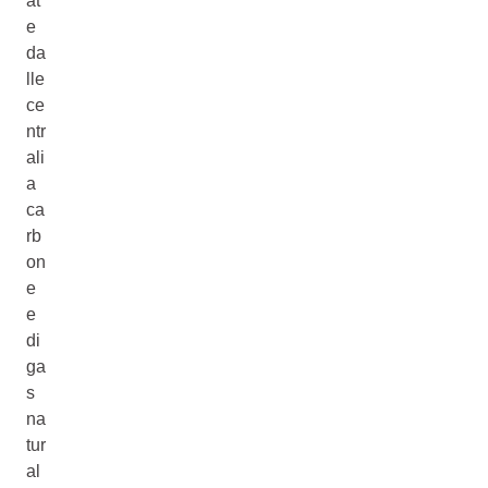
at
e
da
lle
ce
ntr
ali
a
ca
rb
on
e
e
di
ga
s
na
tur
al