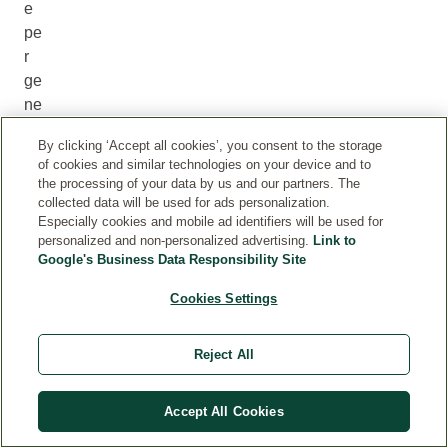
e
pe
r
ge
ne
ra
By clicking ‘Accept all cookies’, you consent to the storage
re
of cookies and similar technologies on your device and to
l'e
the processing of your data by us and our partners. The
let
collected data will be used for ads personalization.
Especially cookies and mobile ad identifiers will be used for
tri
personalized and non-personalized advertising.
Link to
cit
Google's Business Data Responsibility Site
à
ne
Cookies Settings
ce
ss
Reject All
ari
a
Accept All Cookies
pe
r