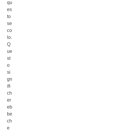
qu
es
to
se
co
lo.
Q
ue
st
o
si
gn
ifi
ch
er
eb
be
ch
e