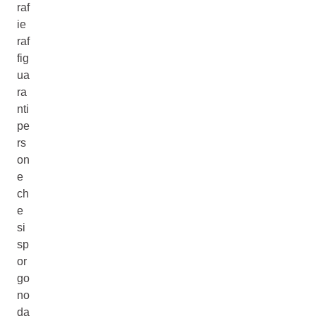
raf
ie
raf
fig
ua
ra
nti
pe
rs
on
e
ch
e
si
sp
or
go
no
da