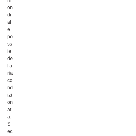
m
on
di
al
e
po
ss
ie
de
l'a
ria
co
nd
izi
on
at
a.
S
ec