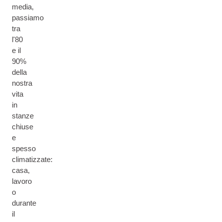
media,
passiamo
tra
l'80
e il
90%
della
nostra
vita
in
stanze
chiuse
e
spesso
climatizzate:
casa,
lavoro
o
durante
il