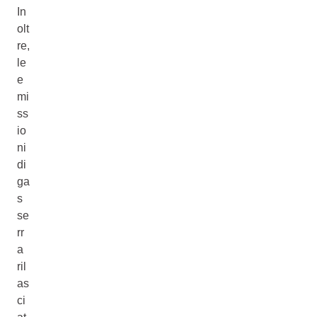
In
olt
re,
le
e
mi
ss
io
ni
di
ga
s
se
rr
a
ril
as
ci