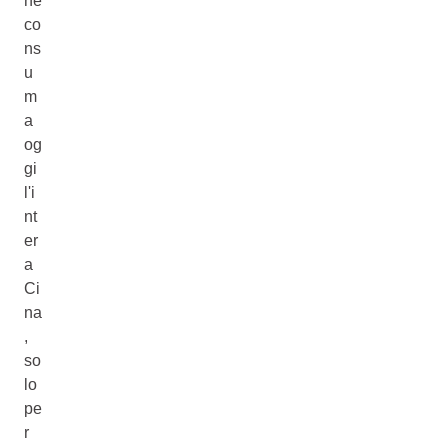
ne
co
ns
u
m
a
og
gi
l'i
nt
er
a
Ci
na
,
so
lo
pe
r