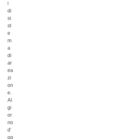
i
di
si
st
e
m
a
di
ar
ea
zi
on
e.
Al
gi
or
no
d'
og