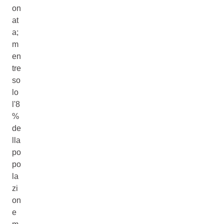
on
at
a;
m
en
tre
so
lo
l'8
%
de
lla
po
po
la
zi
on
e