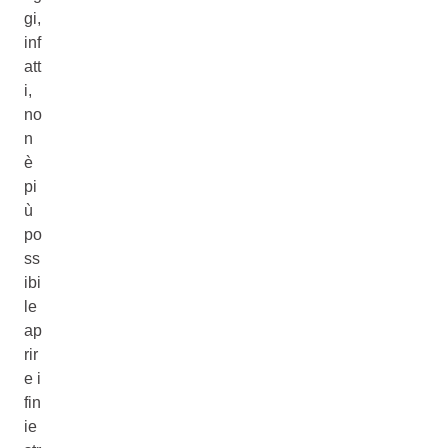
gi,
inf
att
i,
no
n
è
pi
ù
po
ss
ibi
le
ap
rir
e i
fin
ie