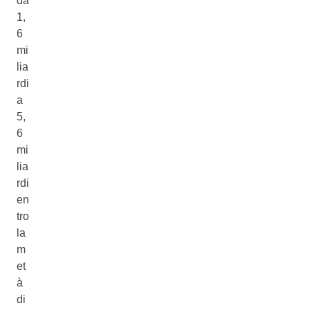
da
1,
6
mi
lia
rdi
a
5,
6
mi
lia
rdi
en
tro
la
m
et
à
di