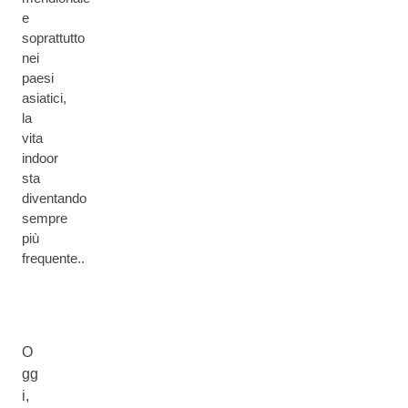
e
soprattutto
nei
paesi
asiatici,
la
vita
indoor
sta
diventando
sempre
più
frequente..
O
gg
i,