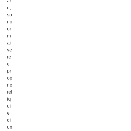
ar
e,
so
no
or
m
ai
ve
re
e
pr
op
rie
rel
iq
ui
e
di
un