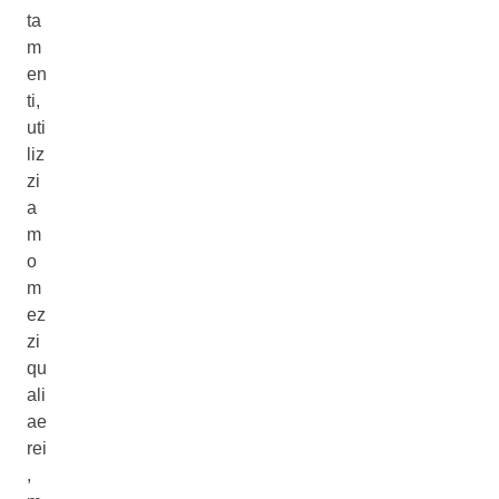
ta
m
en
ti,
uti
liz
zi
a
m
o
m
ez
zi
qu
ali
ae
rei
,