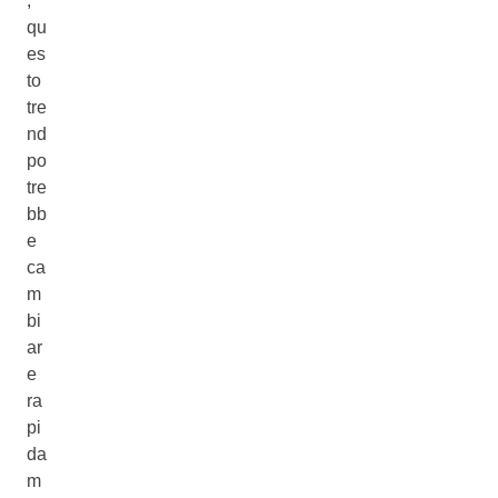
,
qu
es
to
tre
nd
po
tre
bb
e
ca
m
bi
ar
e
ra
pi
da
m