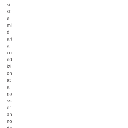
si
st
e
mi
di
ari
a
co
nd
izi
on
at
a
pa
ss
er
an
no