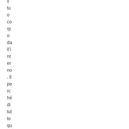
il
tu
o
co
rp
o
da
ll'i
nt
er
no
. Il
pe
rc
hé
di
tut
to
qu