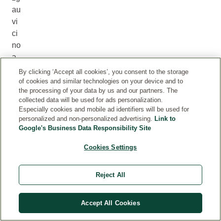
au
vi
ci
no
a
S
By clicking ‘Accept all cookies’, you consent to the storage
ch
of cookies and similar technologies on your device and to
the processing of your data by us and our partners. The
w
collected data will be used for ads personalization.
äb
Especially cookies and mobile ad identifiers will be used for
is
personalized and non-personalized advertising.
Link to
ch
Google's Business Data Responsibility Site
G
Cookies Settings
m
ün
d,
Reject All
ho
la
Accept All Cookies
for