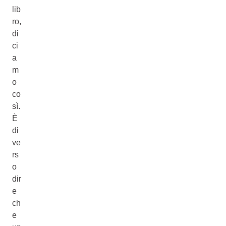
lib
ro,
di
ci
a
m
o
co
sì.
È
di
ve
rs
o
dir
e
ch
e