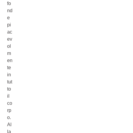
fo
nd
e
pi
ac
ev
ol
m
en
te
in
tut
to
il
co
rp
o.
Al
la