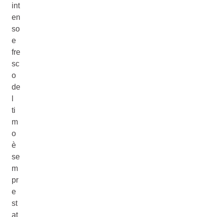
int
en
so
e
fre
sc
o
de
l
ti
m
o
è
se
m
pr
e
st
at