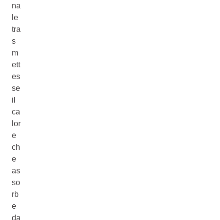
na
le
tra
s
m
ett
es
se
il
ca
lor
e
ch
e
as
so
rb
e
da