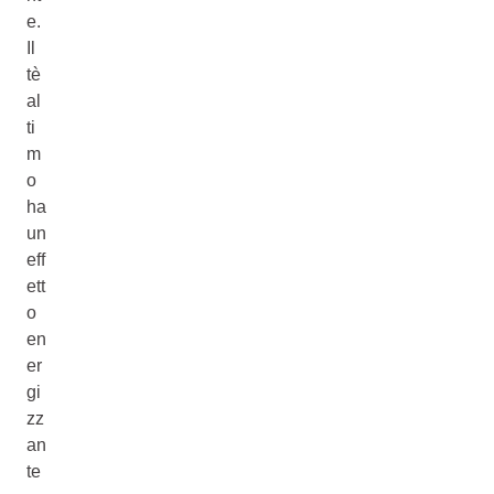
e.
Il
tè
al
ti
m
o
ha
un
eff
ett
o
en
er
gi
zz
an
te