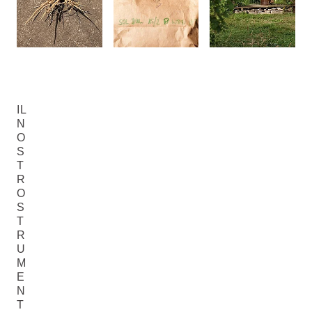
IL
N
O
S
T
R
O
S
T
R
U
M
E
N
T