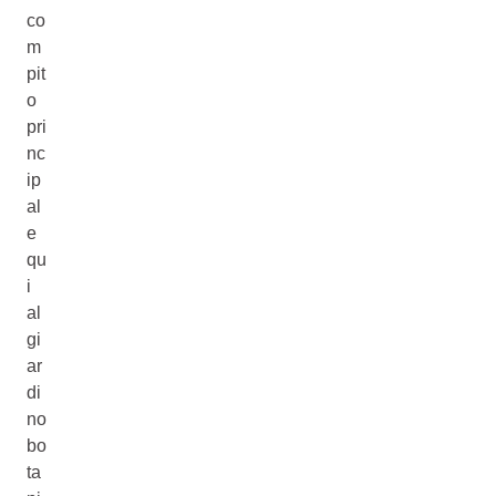
co
m
pit
o
pri
nc
ip
al
e
qu
i
al
gi
ar
di
no
bo
ta