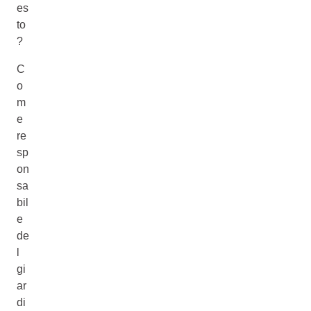
es
to
?
C
o
m
e
re
sp
on
sa
bil
e
de
l
gi
ar
di