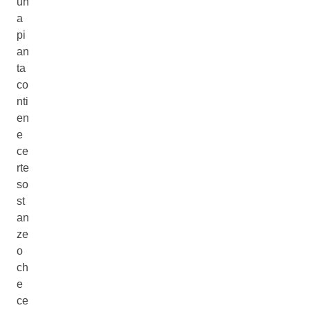
un
a
pi
an
ta
co
nti
en
e
ce
rte
so
st
an
ze
o
ch
e
ce