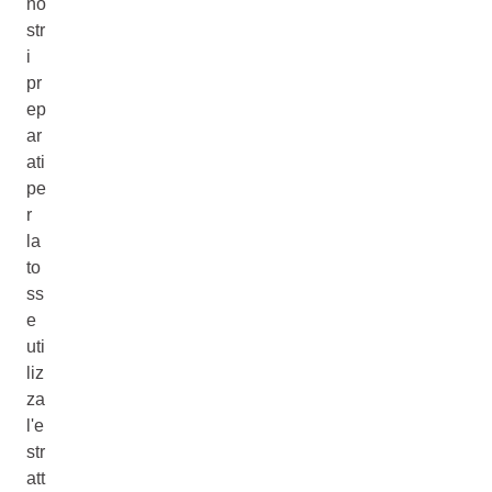
no
str
i
pr
ep
ar
ati
pe
r
la
to
ss
e
uti
liz
za
l'e
str
att