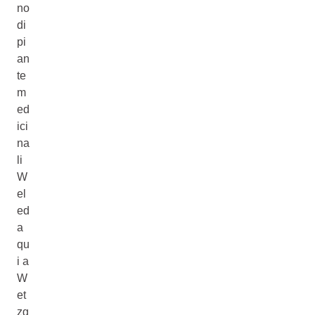
no
di
pi
an
te
m
ed
ici
na
li
W
el
ed
a
qu
i a
W
et
zg