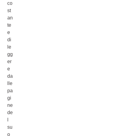
co
st
an
te
e
di
le
gg
er
e
da
lle
pa
gi
ne
de
l
su
o