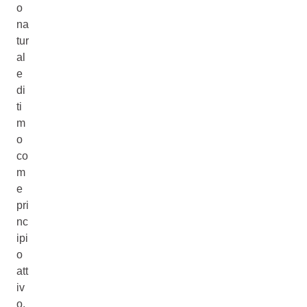
o
na
tur
al
e
di
ti
m
o
co
m
e
pri
nc
ipi
o
att
iv
o.