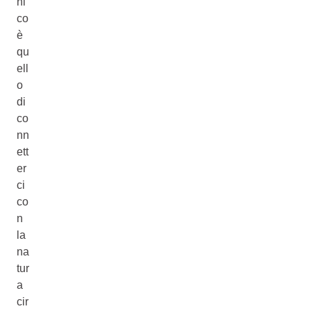
ni
co
è
qu
ell
o
di
co
nn
ett
er
ci
co
n
la
na
tur
a
cir