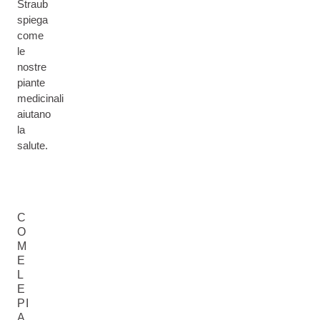
Straub
spiega
come
le
nostre
piante
medicinali
aiutano
la
salute.
C
O
M
E
L
E
PI
A