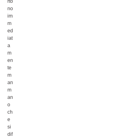
rto
no
im
m
ed
iat
a
m
en
te
m
an
m
an
o
ch
e
si
dif