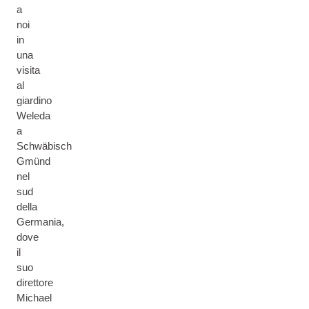
a
noi
in
una
visita
al
giardino
Weleda
a
Schwäbisch
Gmünd
nel
sud
della
Germania,
dove
il
suo
direttore
Michael