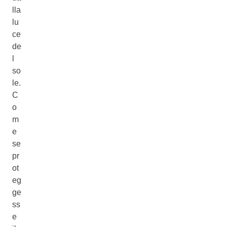
lla
lu
ce
de
l
so
le.
C
o
m
e
se
pr
ot
eg
ge
ss
e