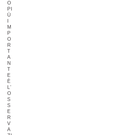
O
PI
Ù
I
M
P
O
R
T
A
N
T
E
È
L'
O
S
S
E
R
V
A