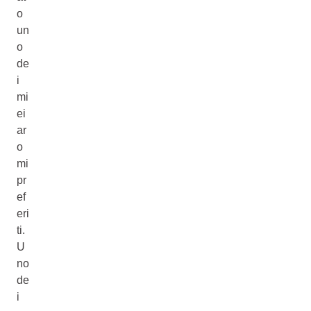
o
un
o
de
i
mi
ei
ar
o
mi
pr
ef
eri
ti.
U
no
de
i