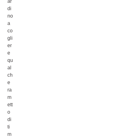
ar
di
no
a
co
gli
er
e
qu
al
ch
e
ra
m
ett
o
di
ti
m