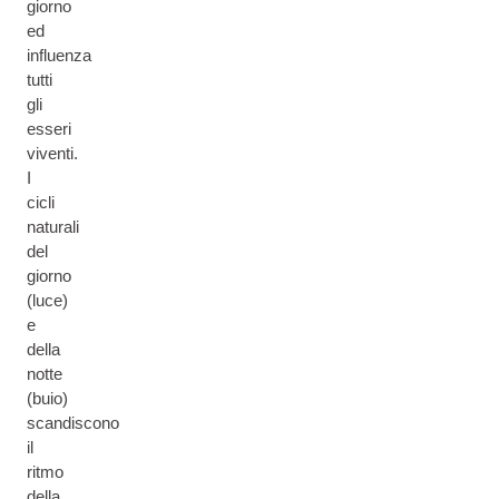
giorno
ed
influenza
tutti
gli
esseri
viventi.
I
cicli
naturali
del
giorno
(luce)
e
della
notte
(buio)
scandiscono
il
ritmo
della