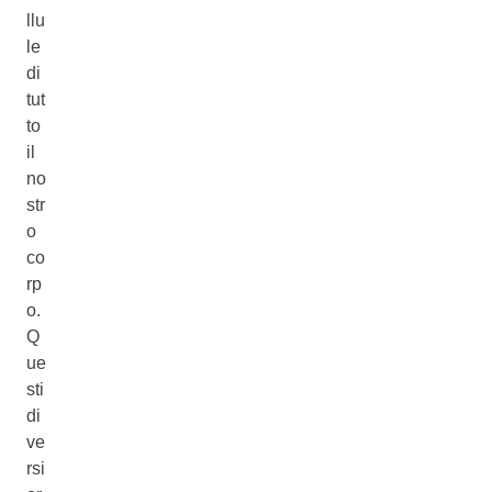
llu
le
di
tut
to
il
no
str
o
co
rp
o.
Q
ue
sti
di
ve
rsi