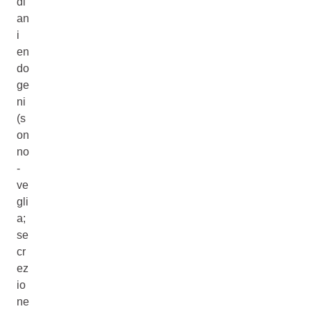
di
an
i
en
do
ge
ni
(s
on
no
-
ve
gli
a;
se
cr
ez
io
ne