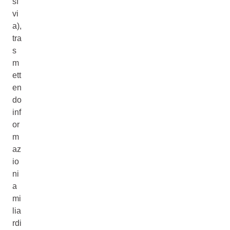
sì
vi
a),
tra
s
m
ett
en
do
inf
or
m
az
io
ni
a
mi
lia
rdi