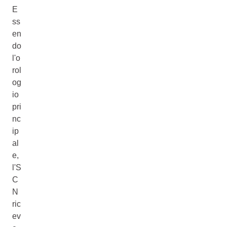
E
ss
en
do
l'o
rol
og
io
pri
nc
ip
al
e,
l'S
C
N
ric
ev