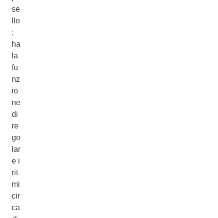
se
llo
;
ha
la
fu
nz
io
ne
di
re
go
lar
e i
rit
mi
cir
ca