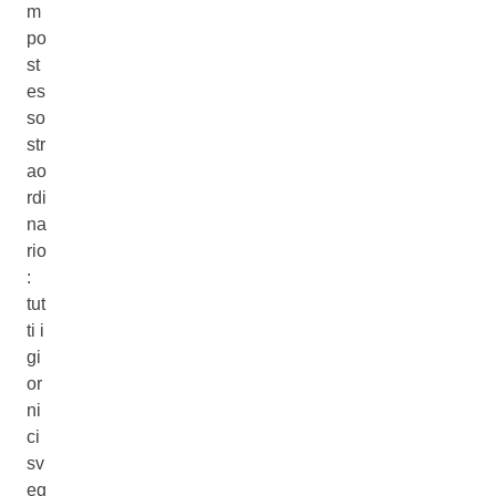
m
po
st
es
so
str
ao
rdi
na
rio
:
tut
ti i
gi
or
ni
ci
sv
eg