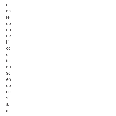
e
ris
ie
do
no
ne
ll'
oc
ch
io,
riu
sc
en
do
co
sì
a
si