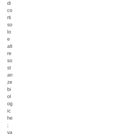
di
co
rti
so
lo
e
alt
re
so
st
an
ze
bi
ol
og
ic
he
;
va