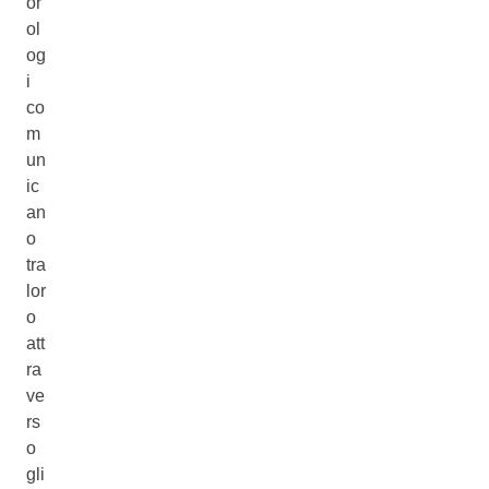
or
ol
og
i
co
m
un
ic
an
o
tra
lor
o
att
ra
ve
rs
o
gli