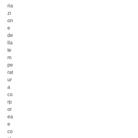
ria
zi
on
e
de
lla
te
m
pe
rat
ur
a
co
rp
or
ea
e
co