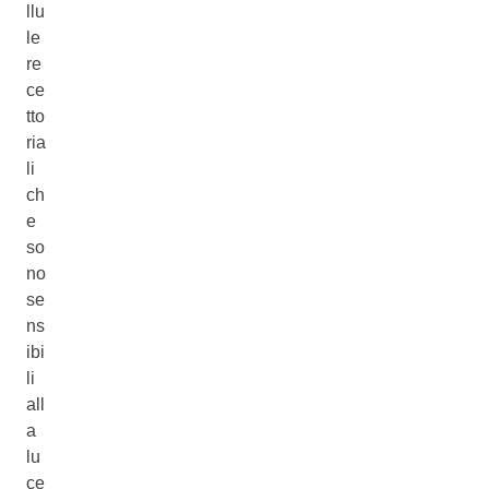
llu
le
re
ce
tto
ria
li
ch
e
so
no
se
ns
ibi
li
all
a
lu
ce