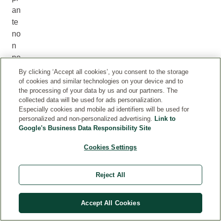
an
te
no
n
po
ss
By clicking ‘Accept all cookies’, you consent to the storage
ie
of cookies and similar technologies on your device and to
the processing of your data by us and our partners. The
do
collected data will be used for ads personalization.
no
Especially cookies and mobile ad identifiers will be used for
gli
personalized and non-personalized advertising.
Link to
oc
Google's Business Data Responsibility Site
ch
Cookies Settings
i,
re
Reject All
ag
is
co
Accept All Cookies
no