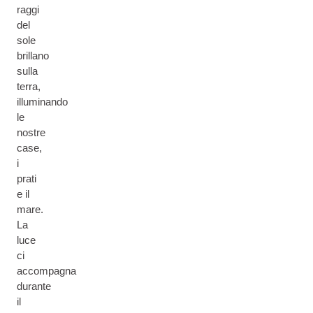
raggi
del
sole
brillano
sulla
terra,
illuminando
le
nostre
case,
i
prati
e il
mare.
La
luce
ci
accompagna
durante
il