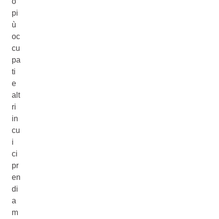
o
pi
ù
oc
cu
pa
ti
e
alt
ri
in
cu
i
ci
pr
en
di
a
m