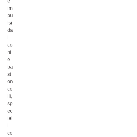
e
im
pu
lsi
da
i
co
ni
e
ba
st
on
ce
lli,
sp
ec
ial
i
ce