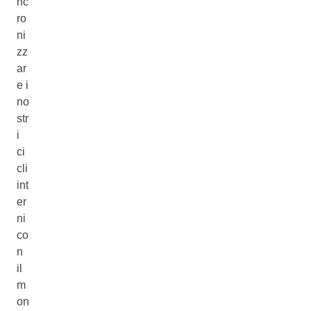
nc
ro
ni
zz
ar
e i
no
str
i
ci
cli
int
er
ni
co
n
il
m
on