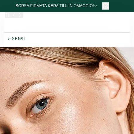
Passa al contenuto principale
BORSA FIRMATA KERA TILL IN OMAGGIO!✨
SENSI