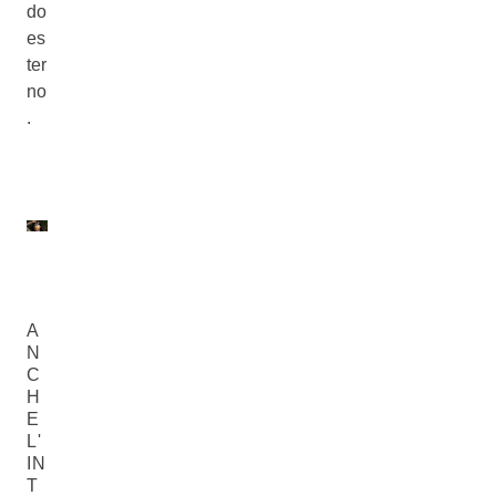
do
es
ter
no
.
A
N
C
H
E
L'
IN
T