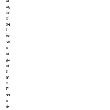
ol
og
ia
o"
de
l
no
str
o
or
ga
ni
s
m
o.
E
ss
o
ris