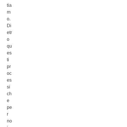
tia
m
o.
Di
etr
o
qu
es
ti
pr
oc
es
si
ch
e
pe
r
no