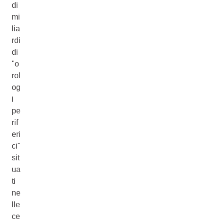
di
mi
lia
rdi
di
"o
rol
og
i
pe
rif
eri
ci"
sit
ua
ti
ne
lle
ce