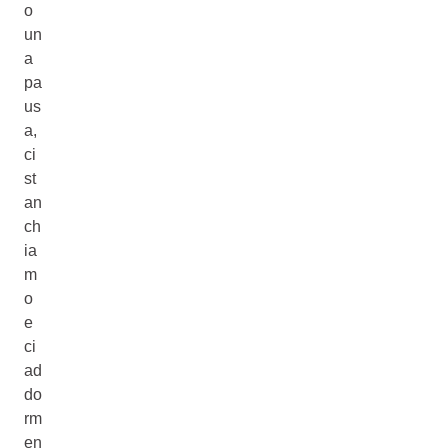
o
un
a
pa
us
a,
ci
st
an
ch
ia
m
o
e
ci
ad
do
rm
en