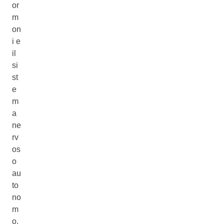
or
m
on
i e
il
si
st
e
m
a
ne
rv
os
o
au
to
no
m
o.