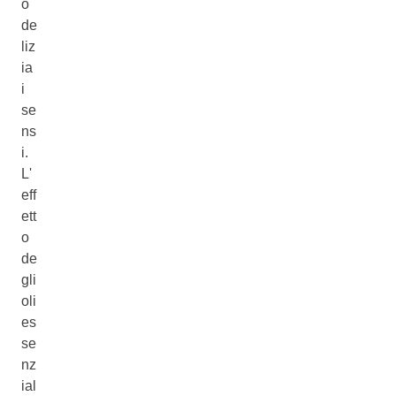
o
de
liz
ia
i
se
ns
i.
L'
eff
ett
o
de
gli
oli
es
se
nz
ial