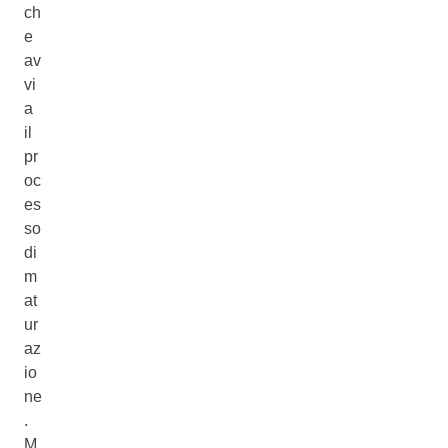
ch
e
av
vi
a
il
pr
oc
es
so
di
m
at
ur
az
io
ne
.
M