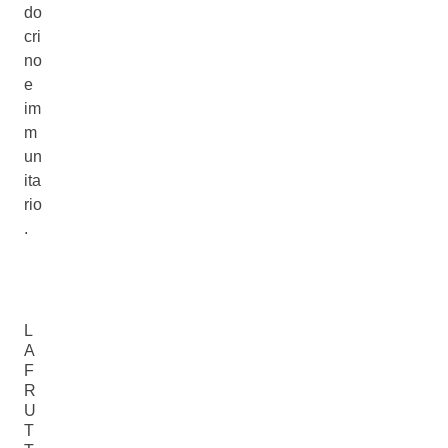
do
cri
no
e
im
m
un
ita
rio
.
L
A
F
R
U
T