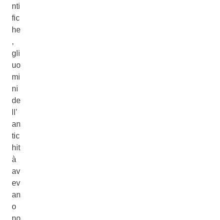
nti
fic
he
,
gli
uo
mi
ni
de
ll'
an
tic
hit
à
av
ev
an
o
no