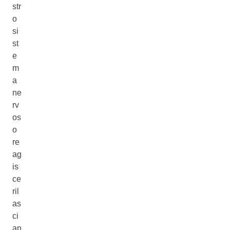
str
o
si
st
e
m
a
ne
rv
os
o
re
ag
is
ce
ril
as
ci
an