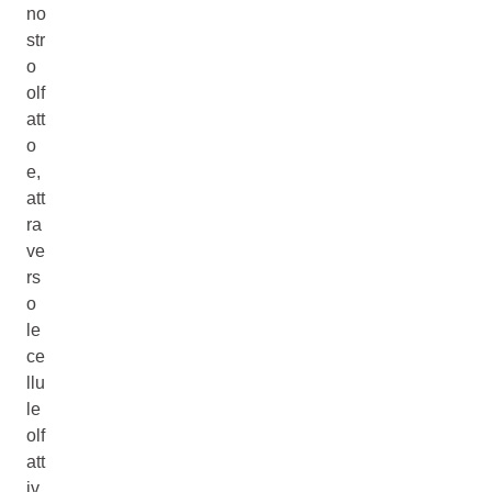
no
str
o
olf
att
o
e,
att
ra
ve
rs
o
le
ce
llu
le
olf
att
iv