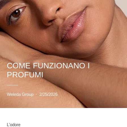
COME FUNZIONANO I
PROFUMI
Weleda Group
·
2/25/2026
L'odore