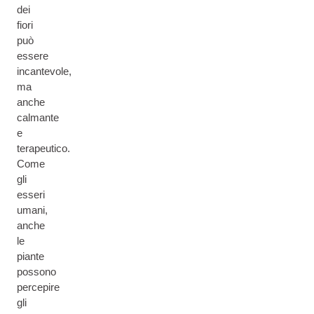
dei
fiori
può
essere
incantevole,
ma
anche
calmante
e
terapeutico.
Come
gli
esseri
umani,
anche
le
piante
possono
percepire
gli