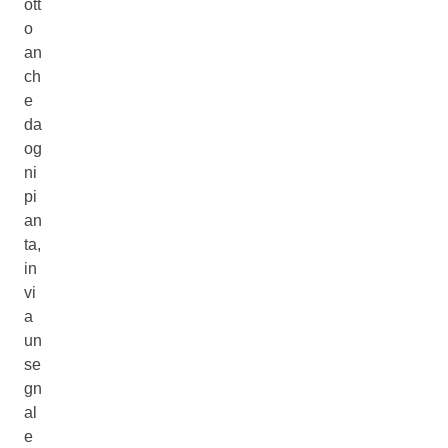
ott
o
an
ch
e
da
og
ni
pi
an
ta,
in
vi
a
un
se
gn
al
e