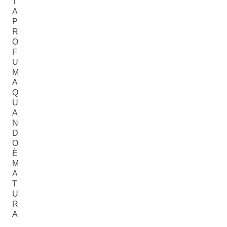
T
A
P
R
O
F
U
M
A
Q
U
A
N
D
O
È
M
A
T
U
R
A