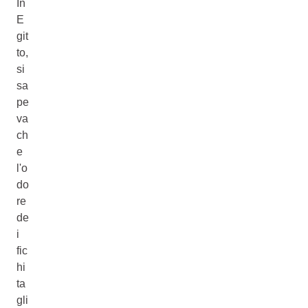
In
E
git
to,
si
sa
pe
va
ch
e
l'o
do
re
de
i
fic
hi
ta
gli