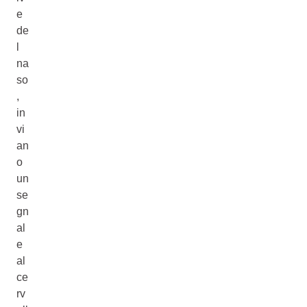
e
de
l
na
so
,
in
vi
an
o
un
se
gn
al
e
al
ce
rv