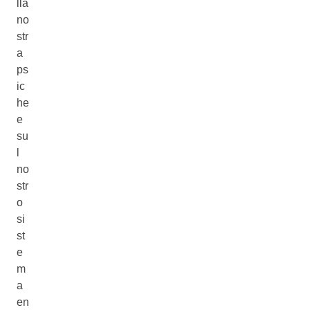
lla
no
str
a
ps
ic
he
e
su
l
no
str
o
si
st
e
m
a
en