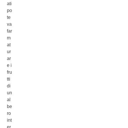
ati
po
te
va
far
m
at
ur
ar
e i
fru
tti
di
un
al
be
ro
int
er