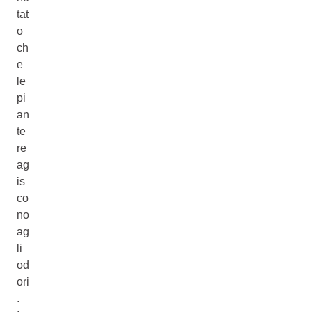
tat
o
ch
e
le
pi
an
te
re
ag
is
co
no
ag
li
od
ori
.