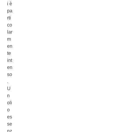
i è
pa
rti
co
lar
m
en
te
int
en
so
.
U
n
oli
o
es
se
nz