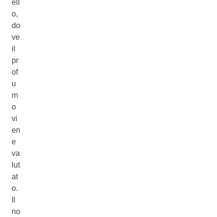
ell
o,
do
ve
il
pr
of
u
m
o
vi
en
e
va
lut
at
o.
Il
no