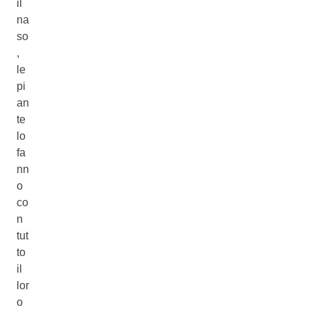
il
na
so
,
le
pi
an
te
lo
fa
nn
o
co
n
tut
to
il
lor
o