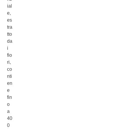
ial
e,
es
tra
tto
da
i
fio
ri,
co
nti
en
e
fin
o
a
40
0