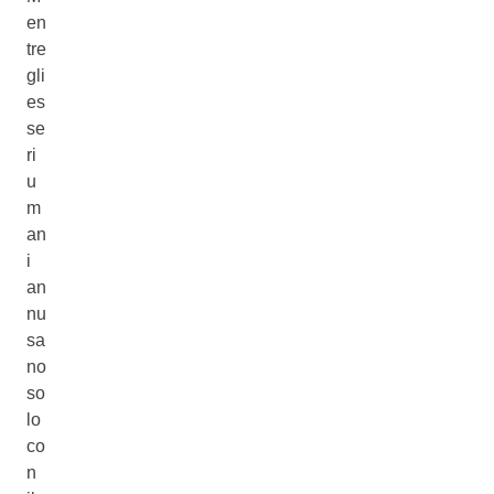
en
tre
gli
es
se
ri
u
m
an
i
an
nu
sa
no
so
lo
co
n