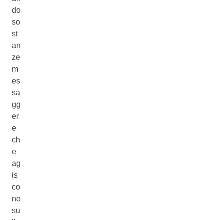
do
so
st
an
ze
m
es
sa
gg
er
e
ch
e
ag
is
co
no
su