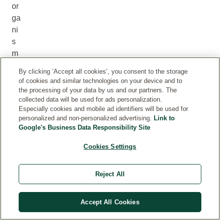
or
ga
ni
s
m
o.
By clicking ‘Accept all cookies’, you consent to the storage
Tu
of cookies and similar technologies on your device and to
tte
the processing of your data by us and our partners. The
collected data will be used for ads personalization.
le
Especially cookies and mobile ad identifiers will be used for
ce
personalized and non-personalized advertising.
Link to
llu
Google's Business Data Responsibility Site
le
Cookies Settings
de
lle
pi
Reject All
an
te,
Accept All Cookies
si
a