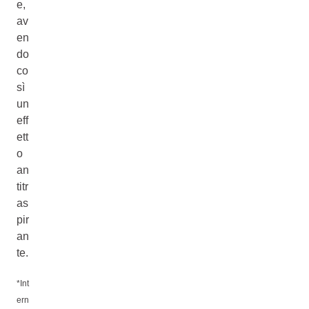
e,
av
en
do
co
sì
un
eff
ett
o
an
titr
as
pir
an
te.
*Int
ern