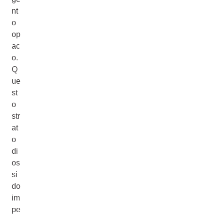
nt
o
op
ac
o.
Q
ue
st
o
str
at
o
di
os
si
do
im
pe