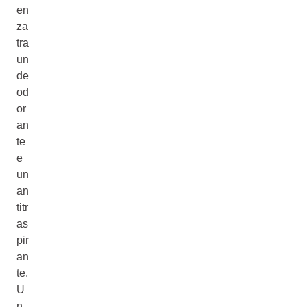
en
za
tra
un
de
od
or
an
te
e
un
an
titr
as
pir
an
te.
U
n