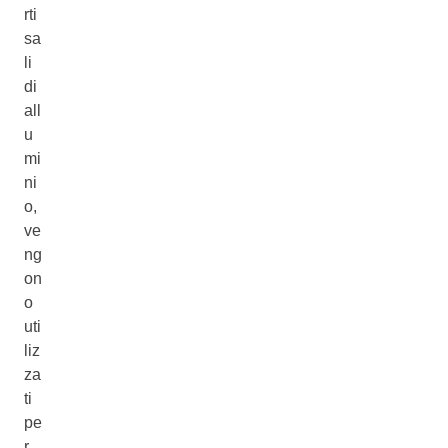
rti
sa
li
di
all
u
mi
ni
o,
ve
ng
on
o
uti
liz
za
ti
pe
r