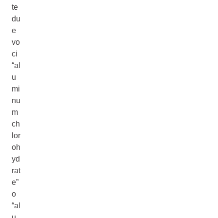
te
du
e
vo
ci
“al
u
mi
nu
m
ch
lor
oh
yd
rat
e”
o
“al
u