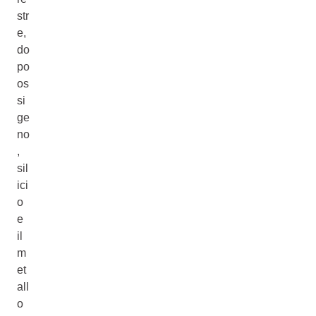
str
e,
do
po
os
si
ge
no
,
sil
ici
o
e
il
m
et
all
o