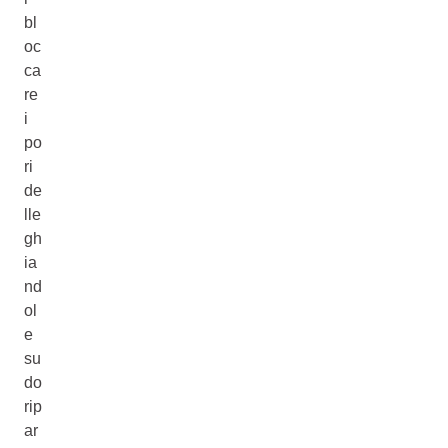
bl
oc
ca
re
i
po
ri
de
lle
gh
ia
nd
ol
e
su
do
rip
ar