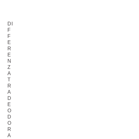
DI
F
F
E
R
E
N
Z
A
T
R
A
D
E
O
D
O
R
A