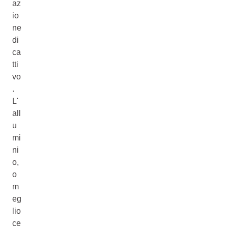
az
io
ne
di
ca
tti
vo
.
L'
all
u
mi
ni
o,
o
m
eg
lio
ce