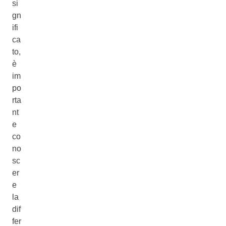
si
gn
ifi
ca
to,
è
im
po
rta
nt
e
co
no
sc
er
e
la
dif
fer