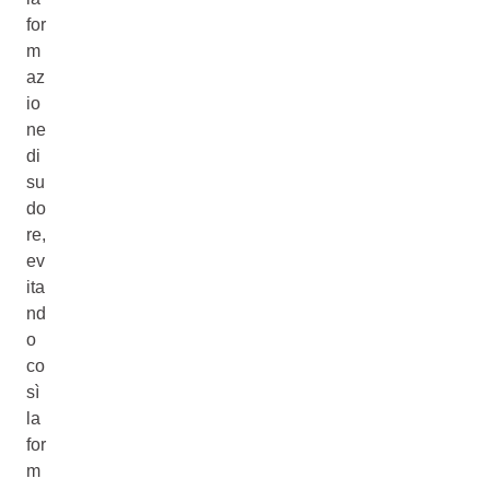
for
m
az
io
ne
di
su
do
re,
ev
ita
nd
o
co
sì
la
for
m