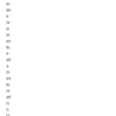
bi
do
e
re
si
st
en
te,
e
alt
a
m
en
te
re
att
iv
o.
Q