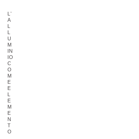
L'
A
L
L
U
M
IN
IO
C
O
M
E
E
L
E
M
E
N
T
O