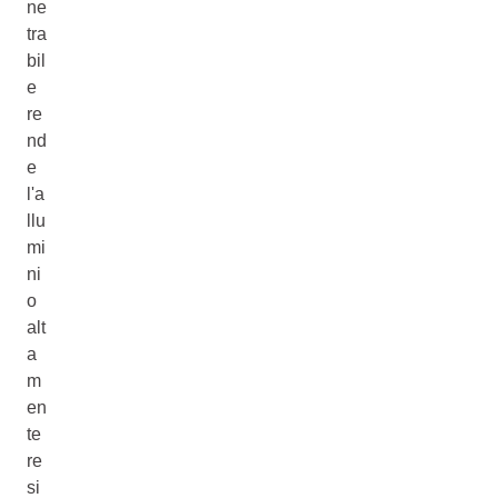
ne
tra
bil
e
re
nd
e
l'a
llu
mi
ni
o
alt
a
m
en
te
re
si