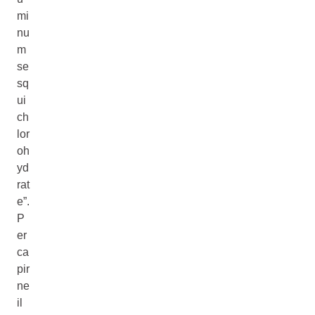
mi
nu
m
se
sq
ui
ch
lor
oh
yd
rat
e”.
P
er
ca
pir
ne
il