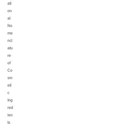
ati
on
al
No
me
ncl
atu
re
of
Co
sm
eti
c
Ing
red
ien
ts