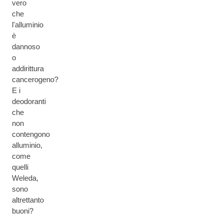
vero
che
l'alluminio
è
dannoso
o
addirittura
cancerogeno?
E i
deodoranti
che
non
contengono
alluminio,
come
quelli
Weleda,
sono
altrettanto
buoni?