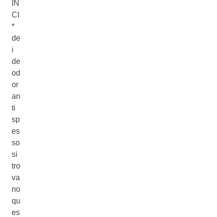
IN
CI
*
de
i
de
od
or
an
ti
sp
es
so
si
tro
va
no
qu
es