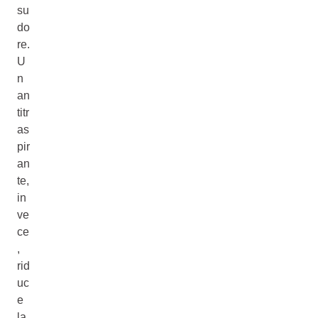
su
do
re.
U
n
an
titr
as
pir
an
te,
in
ve
ce
,
rid
uc
e
la