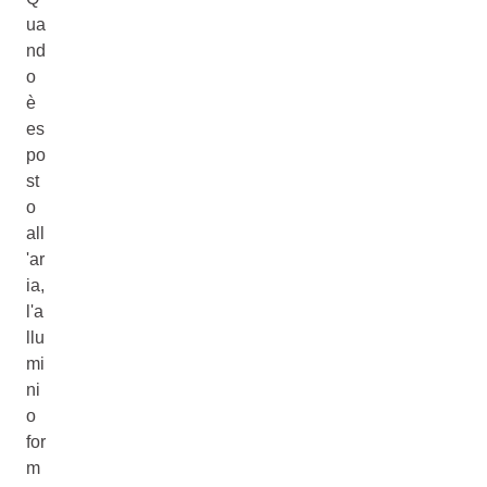
ua
nd
o
è
es
po
st
o
all
'ar
ia,
l'a
llu
mi
ni
o
for
m