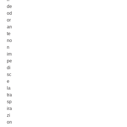
de
od
or
an
te
no
n
im
pe
di
sc
e
la
tra
sp
ira
zi
on