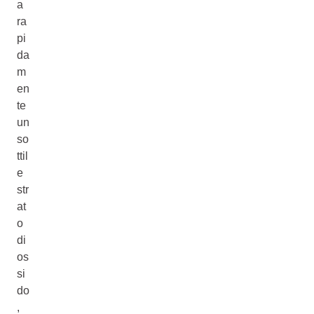
a
ra
pi
da
m
en
te
un
so
ttil
e
str
at
o
di
os
si
do
,