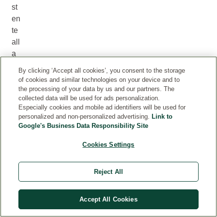
st
en
te
all
a
co
By clicking ‘Accept all cookies’, you consent to the storage
rr
of cookies and similar technologies on your device and to
os
the processing of your data by us and our partners. The
collected data will be used for ads personalization.
io
Especially cookies and mobile ad identifiers will be used for
ne
personalized and non-personalized advertising.
Link to
.
Google's Business Data Responsibility Site
A
Cookies Settings
ca
us
Reject All
a
de
Accept All Cookies
lla
su