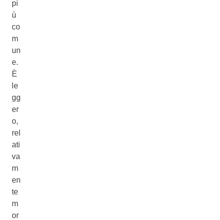
pi
ù
co
m
un
e.
È
le
gg
er
o,
rel
ati
va
m
en
te
m
or