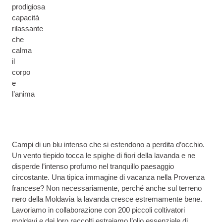
prodigiosa
capacità
rilassante
che
calma
il
corpo
e
l’anima
Campi di un blu intenso che si estendono a perdita d’occhio.
Un vento tiepido tocca le spighe di fiori della lavanda e ne
disperde l’intenso profumo nel tranquillo paesaggio
circostante. Una tipica immagine di vacanza nella Provenza
francese? Non necessariamente, perché anche sul terreno
nero della Moldavia la lavanda cresce estremamente bene.
Lavoriamo in collaborazione con 200 piccoli coltivatori
moldavi e dai loro raccolti estraiamo l’olio essenziale di