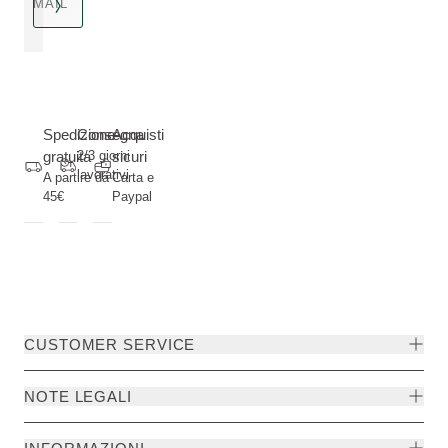
MAIL
Spedizione
Consegna
Acquisti
gratuita
2/3 giorni
sicuri
lavorativi
A partire da
Carta e
45€
Paypal
CUSTOMER SERVICE
NOTE LEGALI